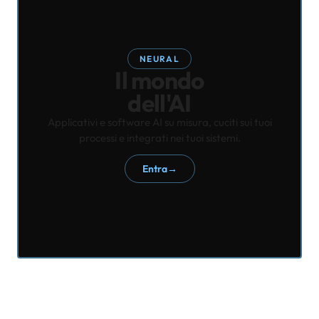
NEURAL
Il mondo
dell'AI
Applicativi e software AI su misura, cuciti sui tuoi
processi e integrati nei tuoi sistemi.
Entra
→