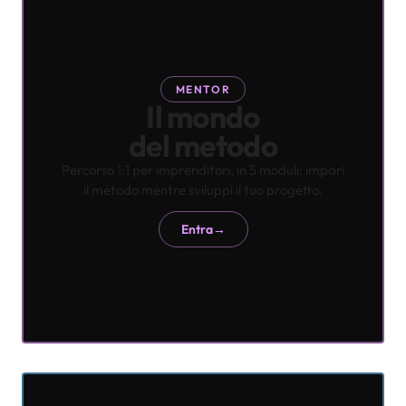
MENTOR
Il mondo
del metodo
Percorso 1:1 per imprenditori, in 5 moduli: impari
il metodo mentre sviluppi il tuo progetto.
Entra
→