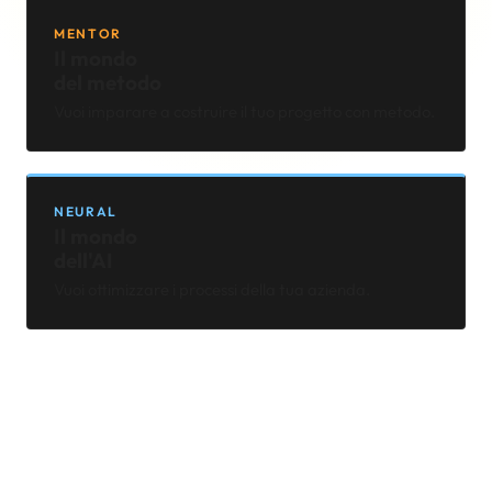
MENTOR
Il mondo
del metodo
Vuoi imparare a costruire il tuo progetto con metodo.
NEURAL
Il mondo
dell'AI
Vuoi ottimizzare i processi della tua azienda.