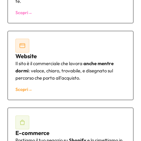
te.
Scopri
→
Website
Il sito è il commerciale che lavora
anche mentre
dormi
: veloce, chiaro, trovabile, e disegnato sul
percorso che porta all'acquisto.
Scopri
→
E-commerce
Portiamo il tuo negozio su
Shopify
e lo rimettiamo in