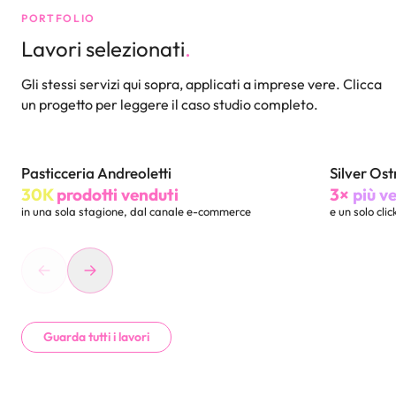
PORTFOLIO
Lavori selezionati
.
Gli stessi servizi qui sopra, applicati a imprese vere. Clicca
un progetto per leggere il caso studio completo.
Pasticceria Andreoletti
Silver Ost
Branding
Website
Bran
30K
prodotti venduti
3×
più v
in una sola stagione, dal canale e-commerce
e un solo cli
Guarda tutti i lavori