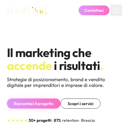
Contattaci
Il marketing che
accende
i risultati
.
Strategie di posizionamento, brand e vendita
digitale per imprenditori e imprese di valore.
Raccontaci il progetto
Scopri i servizi
★★★★★
30+ progetti
·
87%
retention · Brescia