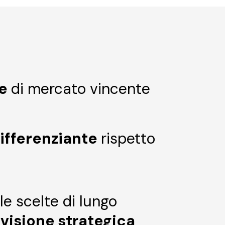
ne
di mercato vincente
differenziante
rispetto
le scelte di lungo
a
visione strategica