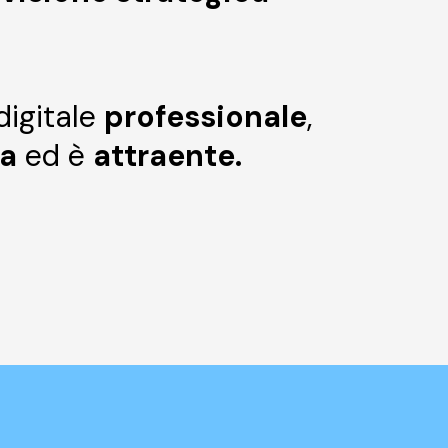
digitale
professionale
,
ia
ed è
attraente.