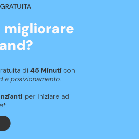
 GRATUITA
 migliorare
rand?
gratuita di
45 Minuti
con
nd e posizionamento
.
enzianti
per iniziare ad
et.