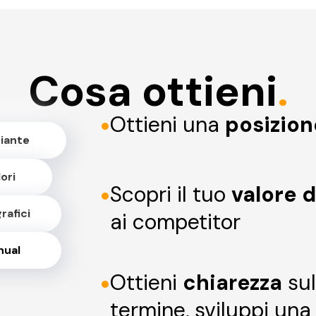
Cosa ottieni
.
•
Ottieni una
posizio
ziante
ori
•
Scopri il tuo
valore 
rafici
ai competitor
nual
•
Ottieni
chiarezza
sul
termine, sviluppi un