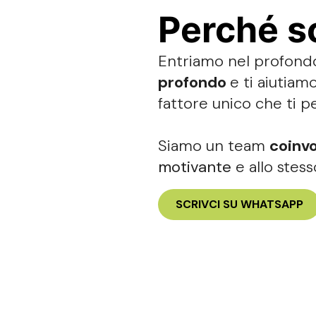
Perché sc
Entriamo nel profondo
profondo
e ti aiutiam
fattore unico che ti 
Siamo un team
coinv
motivante
e allo ste
SCRIVCI SU WHATSAPP